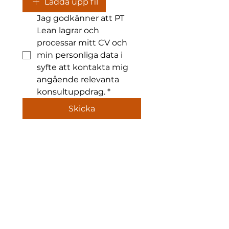
Ladda upp fil
Jag godkänner att PT 
Lean lagrar och 
processar mitt CV och 
min personliga data i 
syfte att kontakta mig 
angående relevanta 
konsultuppdrag.
*
Skicka
Kontakta oss:
Norra Skeppsbron 7A
803 10 Gävle, SVERIGE