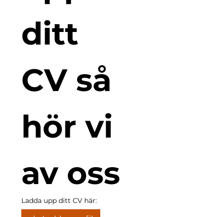
ditt 
CV så 
hör vi 
av oss
Ladda upp ditt CV här: