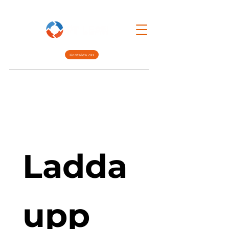
Kontakta oss
Lean Mgmt.
Interim Mgmt.
Om oss
Ladda 
upp 