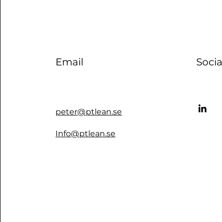
Email
Soci
peter@ptlean.se
Info@ptlean.se