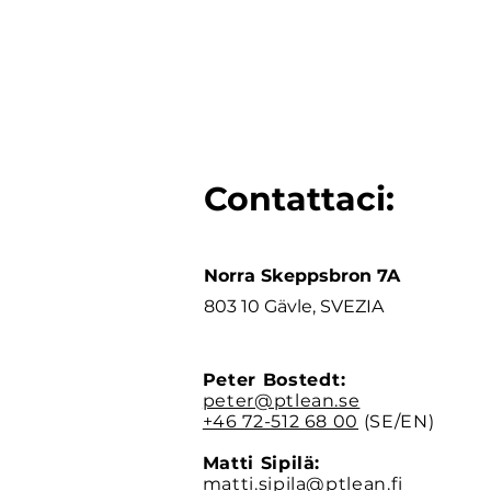
Contattaci:
Norra Skeppsbron 7A
803 10 Gävle, SVEZIA
Peter Bostedt:
peter@ptlean.se
+46 72-512 68 00
(SE/EN)
Matti Sipilä:
matti.sipila@ptlean.fi