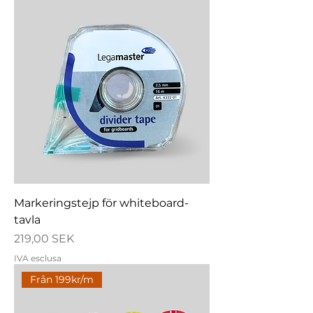
Markeringstejp för whiteboard-
tavla
Prezzo
219,00 SEK
IVA esclusa
Från 199kr/m