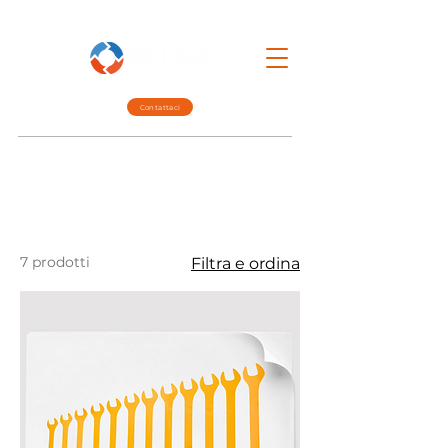
Contattaci
Lean Mgmt.
Interim Mgmt.
Chi siamo
7 prodotti
Filtra e ordina