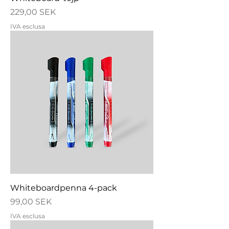
Prezzo
229,00 SEK
IVA esclusa
Whiteboardpenna 4-pack
Prezzo
99,00 SEK
IVA esclusa