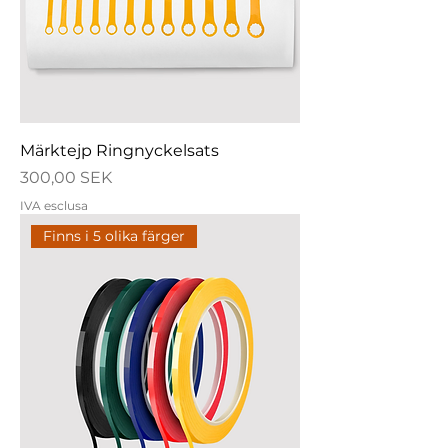
Märktejp Ringnyckelsats
Prezzo
300,00 SEK
IVA esclusa
Finns i 5 olika färger