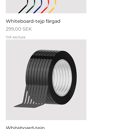
Whiteboard-tejp färgad
Prezzo
299,00 SEK
IVA esclusa
Whiteboard-tejp