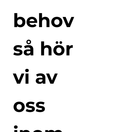
behov 
så hör 
vi av 
oss 