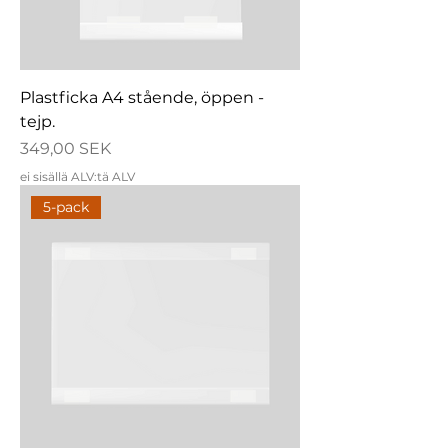
Plastficka A4 stående, öppen -
tejp.
Hinta
349,00 SEK
ei sisällä ALV:tä ALV
5-pack