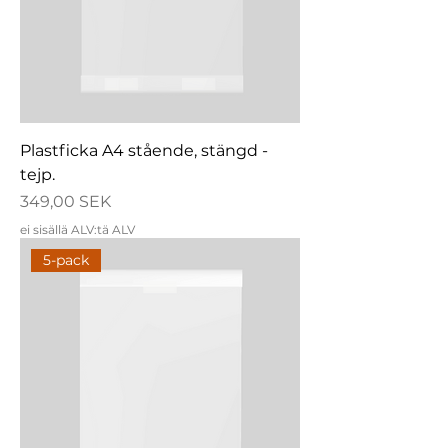
Plastficka A4 stående, stängd -
tejp.
Hinta
349,00 SEK
ei sisällä ALV:tä ALV
5-pack