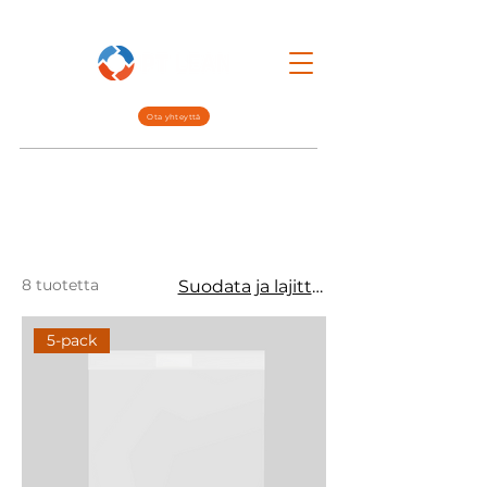
Ota yhteyttä
Lean Mgmt.
Interim Mgmt.
Meistä
8 tuotetta
Suodata ja lajittele
5-pack