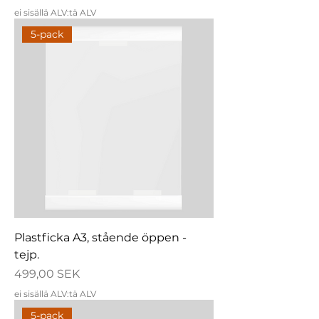
ei sisällä ALV:tä ALV
5-pack
Plastficka A3, stående öppen -
tejp.
Hinta
499,00 SEK
ei sisällä ALV:tä ALV
5-pack