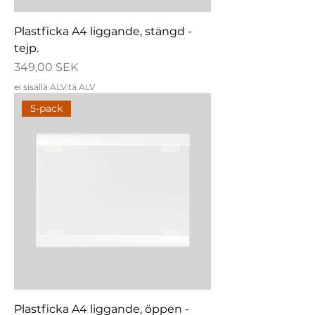
Plastficka A4 liggande, stängd -
tejp.
Hinta
349,00 SEK
ei sisällä ALV:tä ALV
5-pack
Plastficka A4 liggande, öppen -