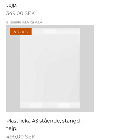
tejp.
Hinta
349,00 SEK
ei sisällä ALV:tä ALV
5-pack
Plastficka A3 stående, stängd -
tejp.
Hinta
499,00 SEK